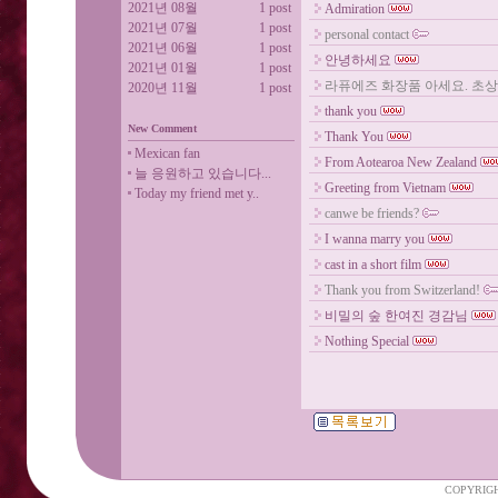
2021년 08월
1 post
Admiration
2021년 07월
1 post
personal contact
2021년 06월
1 post
안녕하세요
2021년 01월
1 post
라퓨에즈 화장품 아세요. 초
2020년 11월
1 post
thank you
New Comment
Thank You
Mexican fan
From Aotearoa New Zealand
늘 응원하고 있습니다...
Greeting from Vietnam
Today my friend met y..
canwe be friends?
I wanna marry you
cast in a short film
Thank you from Switzerland!
비밀의 숲 한여진 경감님
Nothing Special
COPYRIGH