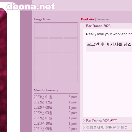
Image Index
Fan-Letter
| doona.net
Bae Doona 2023
Really love your work and h
Monthly Summary
2023년 01월
6 post
2022년 12월
1 post
2022년 08월
1 post
2022년 03월
2 post
2022년 01월
1 post
Bae Doona 2023
2021년 10월
1 post
증정도서 및 인터뷰 문의
2021년 09월
2 post