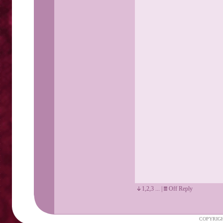
1,2,3 ...
|
Off Reply
COPYRIGH