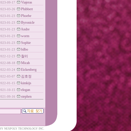
Viajeras
2023-09-17
Phibbert
2023-03-26
Phoebe
2023-01-23
Byronicle
2023-01-23
Andre
2023-01-23
worm
2023-01-23
Sophie
2023-01-23
bilbo
2023-01-23
찰리
2022-12-23
Micah
2022-08-18
Eickenberg
2022-03-24
김호정
2022-03-07
kimkijs
2022-01-15
elogan
2021-10-15
stephen
2021-09-16
 BY
NEXPOLY TECHNOLOGY INC.