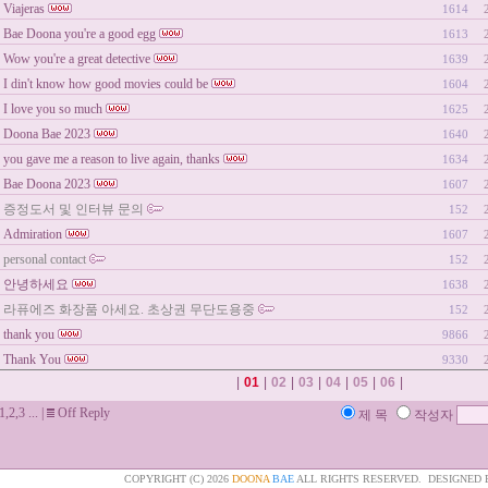
Viajeras
1614
Bae Doona you're a good egg
1613
Wow you're a great detective
1639
I din't know how good movies could be
1604
I love you so much
1625
Doona Bae 2023
1640
you gave me a reason to live again, thanks
1634
Bae Doona 2023
1607
증정도서 및 인터뷰 문의
152
Admiration
1607
personal contact
152
안녕하세요
1638
라퓨에즈 화장품 아세요. 초상권 무단도용중
152
thank you
9866
Thank You
9330
|
01
|
02
|
03
|
04
|
05
|
06
|
1,2,3 ...
|
Off Reply
제 목
작성자
COPYRIGHT (C) 2026
DOONA
BAE
ALL RIGHTS RESERVED. DESIGNED