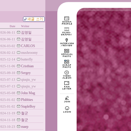
Date
Writer
김영일
2026-06-11
김영일
2026-06-11
CARLOS
2026-03-02
mushroomy
2026-02-12
butterfly
2025-12-14
Cristhian
2025-11-06
Sergey
2025-09-10
qiuqiu_yw
2025-07-13
qiuqiu_yw
2025-07-13
John Mag
2025-05-08
Phibbies
2025-01-02
StapleBoy
2025-01-02
철군
2024-11-19
철군
2024-11-18
maep
2023-10-23