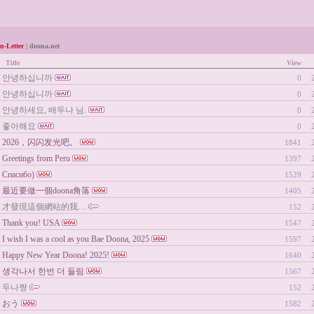
n-Letter
| doona.net
Title
View
안녕하십니까
0
안녕하십니까
0
안녕하세요, 배두나 님.
0
좋아해요
0
2026，闪闪发光吧。
1841
Greetings from Peru
1397
Спасибо)
1529
最近要做一個doona角落
1405
才發現這個網站的我…
152
Thank you! USA
1547
I wish I was a cool as you Bae Doona, 2025
1597
Happy New Year Doona! 2025!
1640
생각나서 한번 더 들림
1567
두나짱
152
おう
1582