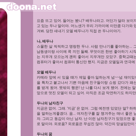
요즘 뜨고 있어. 들어는 봤니? 배두나라고. 어딘가 달라 보이
고 있는 두나 말이야. 어느샌가 우리 가까이에 이만큼 다가와 있
겨봐. 당찬 새내기 모델 배두나가 직접 쓴 두나이야기.
나, 배두나
스물한 살 씩씩하고 명랑한 두나. 사람 만나기를 좋아하는...
남동생이랑 사이에 콕 끼인 둘째. 무엇이든 한번 좋아하기 시
는 지우개 모으는게 괜히 좋아서 지우개만 모았구. 중학교때
컴퓨터가 좋아서 컴퓨터 통신만 했지. 지금은 모델일과 연극에 
모델 배두나
카메라 앞에 서 있을 떄가 제일 좋아.일하는게 넘~~넘 재미있어
을 특차고 봍고나서 기쁜 마음에 친구들이랑 쇼핑 갔다가 패
를 받게 됬어. 뜻밖의 행운! 난 나를 다시 보게 됐어. 전에는
앞으로 멋진 모델이 되고 싶어. 아직은 조금 막연하기도 하지만.
두나의 남자친구
지금은 없어. 그래. '지금' 은 없어. 그럼 예전엔 있덨단 말?
을 말하는게좋겠다. 음... 여자친구를 잘 챙겨주는 매너 좋은 
자. 그리고 동갑이 아닌 남자. 난 이런 남자친구가 있었으면 좋
로 말이야. 외로움? 외로움은 무섭진 않아. 약간의 망설임만이 있
두나의 꿈