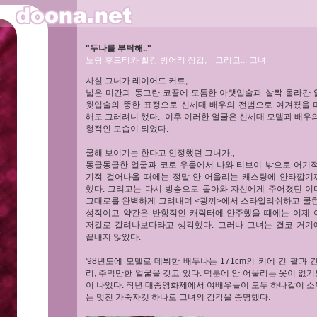
"두나를 부탁해.."
노랑 후드티와 빨강 벙어리 장갑, 그리고... 그녀
사실 그녀가 레이어드 커트,
넓은 미간과 동그란 코끝에 도톰한 아랫입술과 살짝 올라간 
윗입술의 뚱한 표정으로 신세대 배우의 전범으로 여겨졌을 
해도 그러려니 했다. -이후 이러한 얼굴은 신세대 모델과 배우
형적인 모습이 되었다.-
쿨해 보이기는 한다고 인정했던 그녀가,,
동글동글한 얼굴과 코로 우물에서 나와 티브이 밖으로 어기적
기적 걸어나올 때에는 정말 안 어울리는 캐스팅에 안타깝기
했다. 그리고는 다시 방송으로 돌아와 자신에게 주어졌던 이
그대로를 완벽하게 그려내며 <광끼>에서 스타일리쉬하고 쿨한
성적이고 약간은 반항적인 캐릭터에 안주했을 때에는 이제 
저걸로 갈려나보다라고 생각했다. 그러나 그녀는 결코 거기
끝내지 않았다.
'98년도에 모델로 데뷔한 배두나는 171cm의 키에 긴 팔과 
리, 주먹만한 얼굴을 갖고 있다. 덕분에 안 어울리는 옷이 없기
이 나있다. 작년 대종영화제에서 여배우들이 모두 하나같이 
는 멋진 가죽자켓 하나로 그녀의 감각을 증명했다.