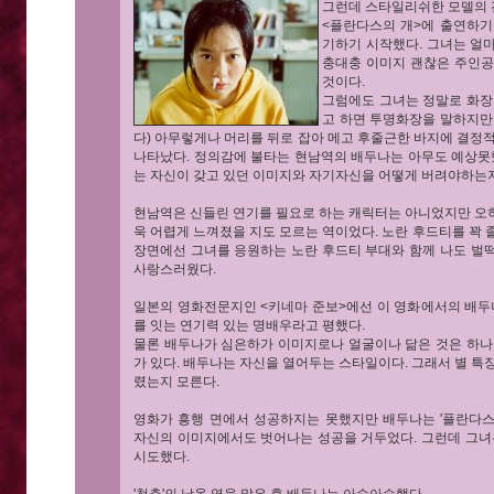
그런데 스타일리쉬한 모델의 
<플란다스의 개>에 출연하기
기하기 시작했다. 그녀는 얼
충대충 이미지 괜찮은 주인공
것이다.
그럼에도 그녀는 정말로 화장
고 하면 투명화장을 말하지만
다) 아무렇게나 머리를 뒤로 잡아 메고 후줄근한 바지에 결정
나타났다. 정의감에 불타는 현남역의 배두나는 아무도 예상못했
는 자신이 갖고 있던 이미지와 자기자신을 어떻게 버려야하는지
현남역은 신들린 연기를 필요로 하는 캐릭터는 아니었지만 오
욱 어렵게 느껴졌을 지도 모르는 역이었다. 노란 후드티를 꽉
장면에선 그녀를 응원하는 노란 후드티 부대와 함께 나도 벌
사랑스러웠다.
일본의 영화전문지인 <키네마 준보>에선 이 영화에서의 배두
를 잇는 연기력 있는 명배우라고 평했다.
물론 배두나가 심은하가 이미지로나 얼굴이나 닮은 것은 하나
가 있다. 배두나는 자신을 열어두는 스타일이다. 그래서 별 특
렸는지 모른다.
영화가 흥행 면에서 성공하지는 못했지만 배두나는 '플란다스
자신의 이미지에서도 벗어나는 성공을 거두었다. 그런데 그녀는
시도했다.