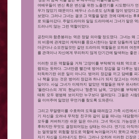
'청춘'의 남옥 역을 맡은 후 배두나는 아슬아슬했다.
여배우들이 변신 혹은 변신을 위한 노출연기를 시도했다가 언
우가 많았기 때문이다. 배두나 스스로도 상처를 많이 받았다고
보였다. 그러나 그녀는 결코 그 역할을 맡은 것에 대해서는 
로 되돌아갔다. 주말드라마와 일일 드라마에서 그녀가 맡은 
드러나지 않는 그런 역할이었다.
공찬미와 함춘봉라는 역은 정말 의아할 정도였다. 그녀는 왜 
의 비중에 관계없이 캐릭터를 중요시한다는 말로 당돌하게 답
더군다나 소모전일것만 같던 드라마의 역할들은 오히려 여전히
를 관객이나 자신에게 무리하지 않게 단기간에 탈색하는 좋은 
이러한 모든 역할들을 거쳐 '고양이를 부탁해'의 태희 역으로 
렴되는 듯하다. 그녀만큼 빨간색 벙어리 장갑을 잘 다루는 법
터득하기란 쉬운 일이 아니다. 벙어리 장갑을 끼고 담배를 피
나 책을 읽는 것은 벙어리 장갑과 하나가 되지 않고서는 어려
일이다. 사실 그녀가 이제까지 맡았던 역할들은 매우 유사하다
'플란다스의 개'의 현남이나 '청춘'의 남옥, '고양이를 부탁해'
태희 모두 평범해 보이지만 누구보다 열려있다. 그들은 사람
을 이어주며 잃었던 무언가를 찾도록 도와준다.
그리고 무말랭이를 수호하며 도둑을 때려잡고 가족 사진에서 
기 자신을 오려내 무작정 친구와 같이 길을 떠나는 대담함까
모두를 커버하기란 쉬운 일은 아니다. 그녀 역시도 가능성은 
후하지만 무엇도 결정되어있는 상태는 아니다. 연기도 아직까
는 얼핏얼핏 위험할 정도로 역할에 녹아들어가지 못하고 예전
자기 자신을 드러내기도 한다. 그러나 오히려 이러한 긴장은 