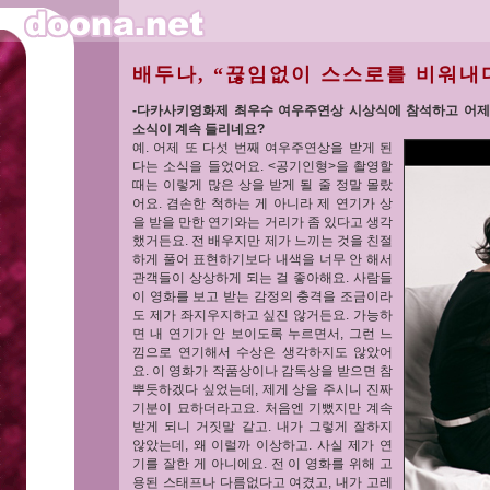
배두나, “끊임없이 스스로를 비워내
-다카사키영화제 최우수 여우주연상 시상식에 참석하고 어제
소식이 계속 들리네요?
예. 어제 또 다섯 번째 여우주연상을 받게 된
다는 소식을 들었어요. <공기인형>을 촬영할
때는 이렇게 많은 상을 받게 될 줄 정말 몰랐
어요. 겸손한 척하는 게 아니라 제 연기가 상
을 받을 만한 연기와는 거리가 좀 있다고 생각
했거든요. 전 배우지만 제가 느끼는 것을 친절
하게 풀어 표현하기보다 내색을 너무 안 해서
관객들이 상상하게 되는 걸 좋아해요. 사람들
이 영화를 보고 받는 감정의 충격을 조금이라
도 제가 좌지우지하고 싶진 않거든요. 가능하
면 내 연기가 안 보이도록 누르면서, 그런 느
낌으로 연기해서 수상은 생각하지도 않았어
요. 이 영화가 작품상이나 감독상을 받으면 참
뿌듯하겠다 싶었는데, 제게 상을 주시니 진짜
기분이 묘하더라고요. 처음엔 기뻤지만 계속
받게 되니 거짓말 같고. 내가 그렇게 잘하지
않았는데, 왜 이럴까 이상하고. 사실 제가 연
기를 잘한 게 아니에요. 전 이 영화를 위해 고
용된 스태프나 다름없다고 여겼고, 내가 고레