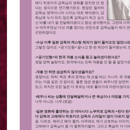
에다 히로카즈 감독님의 영화를 망치면 안 된
다는 생각으로 연기했거든요. 현장은 철저히
감독님 영역이니까 시키는 대로 해야겠다, 감
독님께 누가 되지 않도록 감독님이 하고 싶으
신 바를 내가 잘 전달해야겠다고 항상 생각했어요. 그런데 너무
서 여우주연상 다섯 개를 탔다는 것만으로 감독님들이 제가 연
곤란하잖아요.
-수상 이후 일본 감독의 캐스팅 제의가 많이 들어오진 않았나요
그렇진 않아요. <공기인형> 끝나고 한 편 제안이 들어왔는데,
-<공기인형>의 한국 개봉 소식을 듣고 놀라셨다면서요?
정말 깜짝 놀랐어요. 한국에서는 진짜 개봉을 안 할 줄 알았거든
-개봉 안 하면 섭섭하지 않으셨을까요?
괜찮아요. 하하. 찍은 후의 문제는 제 손을 떠난 거니까. 꼭 
라는 마음 같은 건 없어요. 물론 많은 분들이 봐주시면 당연히
있고. 하지만 모든 일은 다 흐르는 대로 흘러가게 마련이잖아요.
-배두나 씨는 상황에 안달복달하거나 큰 욕심이나 야망을 가지
너무 아니죠. 너무.(웃음)
-일본 영화에 출연하는 건 야마시다 노부히로 감독의 <린다 린다 
다 감독과 고레에다 히로카즈 감독의 스타일이 많이 다르지 
음. 다르죠. 뭐라고 해야 할까. 아무래도 제가 선호하는 이미지
고레에다 감독님이 좀 더 철학적이랄까. 그리고 확실히 더 디