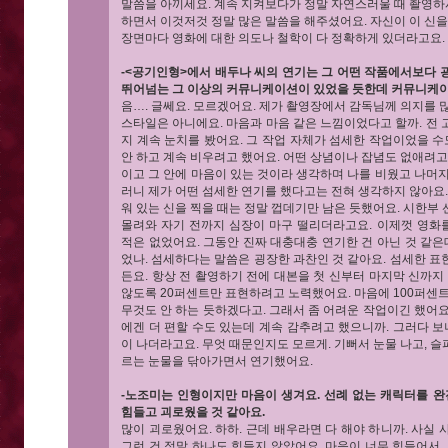
말씀을 아끼세요. 계속 지켜보다가 정말 자연스러울 때 촬영
하면서 이것저것 정말 많은 말씀을 해주셨어요. 자신이 이 신을
장면마다 영화에 대한 의도나 철학이 다 정확하게 있더라고요.
-<공기인형>에서 배두나 씨의 연기는 그 어떤 작품에서보다 
뛰어넘는 그 이상의 커뮤니케이션이 있었을 듯한데 커뮤니케
음…. 글쎄요. 모르겠어요. 제가 촬영장에서 감독님께 의지를 
스타일은 아니에요. 마음과 마음 같은 느낌이었다고 할까. 전
지 계속 눈치를 봤어요. 그 작업 자체가 섬세한 작업이었을 수
안 하고 계속 비우려고 했어요. 어떤 상념이나 잡념도 없애려고
이고 그 안에 마음이 있는 것이라 생각하며 나를 비웠고 나머
러니 제가 어떤 섬세한 연기를 했다고는 전혀 생각하지 않아요.
워 있는 신을 찍을 때는 정말 껍데기만 남은 듯했어요. 시한부
몰려와 자기 전까지 심장이 마구 떨리더라고요. 이제껏 영화
적은 없었어요. 그동안 진짜 대충대충 연기한 건 아닌 것 같은
었나. 섬세하다는 말씀은 굉장한 과찬인 것 같아요. 섬세한 
든요. 항상 전 촬영하기 전에 대본을 첫 신부터 마지막 신까지
않도록 20퍼센트만 표현하려고 노력했어요. 마음에 100퍼센트,
무것도 안 하는 듯하겠다고. 그래서 좀 어려운 작업이긴 했어
에겐 더 편할 수도 있는데 계속 감추려고 했으니까. 그러다 보
이 나더라고요. 무엇 때문인지도 모르게. 기뻐서 눈물 나고, 슬퍼
르는 눈물을 닦아가면서 연기했어요.
-노조미는 인형이지만 마음이 생겨요. 선례 없는 캐릭터를 완
힘들고 괴로웠을 것 같아요.
많이 괴로웠어요. 하하. 근데 배우라면 다 해야 하니까. 사실
그런 건 정말 하나도 힘들지 않았어요. 마음이 너무 힘들어서. 이