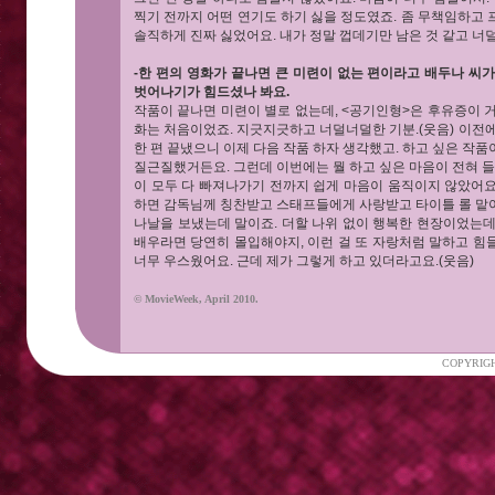
찍기 전까지 어떤 연기도 하기 싫을 정도였죠. 좀 무책임하고
솔직하게 진짜 싫었어요. 내가 정말 껍데기만 남은 것 같고 
-한 편의 영화가 끝나면 큰 미련이 없는 편이라고 배두나 씨
벗어나기가 힘드셨나 봐요.
작품이 끝나면 미련이 별로 없는데, <공기인형>은 후유증이 거
화는 처음이었죠. 지긋지긋하고 너덜너덜한 기분.(웃음) 이전
한 편 끝냈으니 이제 다음 작품 하자 생각했고. 하고 싶은 작
질근질했거든요. 그런데 이번에는 뭘 하고 싶은 마음이 전혀 들
이 모두 다 빠져나가기 전까지 쉽게 마음이 움직이지 않았어요.
하면 감독님께 칭찬받고 스태프들에게 사랑받고 타이틀 롤 맡
나날을 보냈는데 말이죠. 더할 나위 없이 행복한 현장이었는데
배우라면 당연히 몰입해야지, 이런 걸 또 자랑처럼 말하고 힘
너무 우스웠어요. 근데 제가 그렇게 하고 있더라고요.(웃음)
© MovieWeek, April 2010.
COPYRIGH