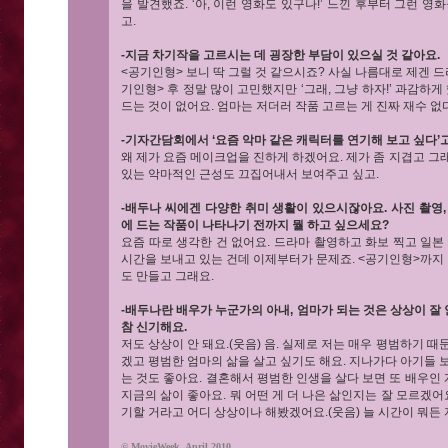
을 발견했죠. ‘아, 이런 영화도 있구나!’ 느낀 후부터 그런 
고.
-지금 차기작을 고르시는 데 굉장한 부담이 있으실 것 같아요.
<공기인형> 보니 딱 그럴 것 같으시죠? 사실 나름대로 제겐 드
기인형> 후 정말 많이 고민했지만 ‘그래, 그냥 하자!’ 과감하게
드는 것이 없어요. 엄마는 저더러 작품 고르는 게 진짜 재수 없
-기자간담회에서 ‘요즘 악마 같은 캐릭터를 연기해 보고 싶다’
왜 제가 요즘 메이크업을 진하게 하겠어요. 제가 좀 지겹고 그래
있는 악마적인 근성도 끄집어내서 보여주고 싶고.
-배두나 씨에겐 다양한 취미 생활이 있으시잖아요. 사진 촬영, 
에 드는 작품이 나타나기 전까지 뭘 하고 싶으세요?
요즘 따로 생각한 건 없어요. 드라마 촬영하고 화보 찍고 일본
시간을 보내고 있는 건데 이제부터가 문제죠. <공기인형>까지 
도 만들고 그래요.
-배두나란 배우가 누군가의 아내, 엄마가 되는 것은 상상이 잘 
참 신기해요.
저도 상상이 안 돼요.(웃음) 음. 실제로 저는 매우 평범하기 
겠고 평범한 엄마의 삶을 살고 싶기도 해요. 지나가다 아기들 
는 것도 좋아요. 결혼해서 평범한 인생을 살다 보면 또 배우인 
지금의 삶이 좋아요. 뭐 어떤 게 더 나은 삶인지는 잘 모르겠어
기할 거라고 어디 상상이나 해봤겠어요.(웃음) 늘 시간이 뭐든
© MovieWeek, April 2010.