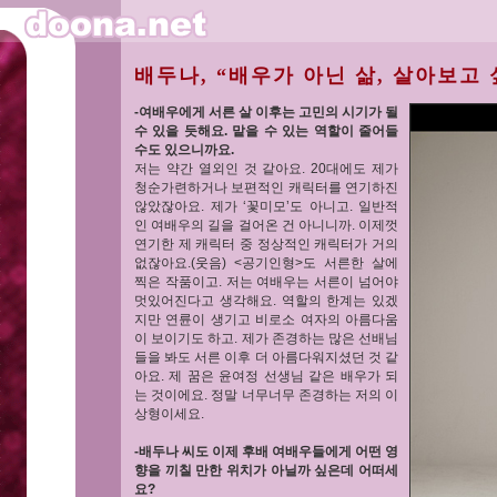
배두나, “배우가 아닌 삶, 살아보고 
-여배우에게 서른 살 이후는 고민의 시기가 될
수 있을 듯해요. 맡을 수 있는 역할이 줄어들
수도 있으니까요.
저는 약간 열외인 것 같아요. 20대에도 제가
청순가련하거나 보편적인 캐릭터를 연기하진
않았잖아요. 제가 ‘꽃미모’도 아니고. 일반적
인 여배우의 길을 걸어온 건 아니니까. 이제껏
연기한 제 캐릭터 중 정상적인 캐릭터가 거의
없잖아요.(웃음) <공기인형>도 서른한 살에
찍은 작품이고. 저는 여배우는 서른이 넘어야
멋있어진다고 생각해요. 역할의 한계는 있겠
지만 연륜이 생기고 비로소 여자의 아름다움
이 보이기도 하고. 제가 존경하는 많은 선배님
들을 봐도 서른 이후 더 아름다워지셨던 것 같
아요. 제 꿈은 윤여정 선생님 같은 배우가 되
는 것이에요. 정말 너무너무 존경하는 저의 이
상형이세요.
-배두나 씨도 이제 후배 여배우들에게 어떤 영
향을 끼칠 만한 위치가 아닐까 싶은데 어떠세
요?