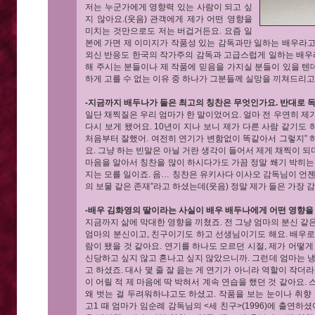
저는 누군가에게 영향력 있는 사람이 되고 싶
지 않아요.(웃음) 관객에게 제가 어떤 영향을
미치는 것만으로도 저는 버겁거든요. 요즘 일
본에 가면 제 이미지가 작품성 있는 감독과만 일하는 배우라고
외신 반응도 한국의 작가주의 감독과 고급스럽게 일하는 배우라
해 주시는 분들이나 제 작품에 믿음을 가지실 분들이 있을 텐데
하게 고를 수 없는 이유 중 하나가 그분들께 실망을 끼쳐드리고
-지금까지 배두나가 들은 최고의 칭찬은 무엇인가요. 반대로 
일단 채찍질은 우리 엄마가 한 말이었어요. 얼마 전 우연히 제가 
다시 보게 됐어요. 10년이 지나 보니 제가 다른 사람 같기도 
처음부터 잘했어. 여전히 연기가 변함없이 똑같아서 그렇지” 
요. 그냥 하는 빈말은 아닐 거란 생각이 들어서 제게 채찍이 
마음을 알아서 칭찬을 많이 하시다가도 가끔 정말 쐐기 박히는
지는 모를 일이죠. 음… 칭찬은 유키사다 이사오 감독님이 언
의 보물 같은 존재”라고 하셨는데(웃음) 정말 제가 들은 가장 
-배우 김화영의 딸이라는 사실이 배우 배두나에게 어떤 영향을
지금까지 삶에 막대한 영향을 끼쳤죠. 전 그냥 엄마의 분신 같
엄마의 분신이고, 친구이기도 하고 선생님이기도 해요. 배우로
람이 됐을 것 같아요. 연기를 하나도 모르던 시절, 제가 어떻게
신당하고 싶지 않고 혼나고 싶지 않았으니까. 그런데 엄마는 
고 하셨죠. 대사 몇 줄 잘 읊는 게 연기가 아니라 역할이 작더
이 어릴 적 제 마음에 딱 박혀서 계속 연습을 했던 것 같아요.
왜 벗는 걸 두려워하냐고도 하셨고. 작품을 보는 눈이나 취향
고1 때 엄마가 임순례 감독님의 <세 친구>(1996)에 출연하