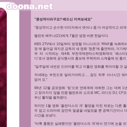
"중성적이라구요? 베드신 지켜보세요"
“중성적이고 순수한 이미지에서 벗어나 좀 더 여성적이고 파격적
탤런트 배두나(21)에게 7월은 엄청 바쁜 한달이다.
KBS 2TV에서 10일부터 방영할 미니시리즈 ‘RNA’를 녹화하랴
영 에 들어갈 곽지균 감독의 새 영화 ‘청춘’에 출연하랴, 거기에
부 터 시작되는 제4회 부천국제판타스틱영화제의 ‘페스티
디’로서 영화제 공식행사와 홍보에 주력하랴 스케줄에 빈 틈이 
“일주일에 네번은 드라마를 찍고 이틀은 영화를 찍어야할 것 같
저녁때는 부천으로 달려가야하고…. 잠도 하루 서너시간 밖에
없어 요.”
98년 12월 공포영화 ‘링’으로 연예계에 데뷔한 그는 데뷔 
고 믿어지지 않을 만큼 탤런트와 쇼프로 MC, 라디오 DJ, CF
부신 활약을 펼쳐왔다.
하지만 1월 영화 ‘플란더스의 개’ 촬영을 마친 뒤로는 다른 
두 접고 드라마에 잠깐씩 얼굴을 내밀었을 뿐 공백기간이나 
시간을 보냈다.
“비록 흥행은 실패했지만 ‘플란더스의 개’에서 연기에 눈을