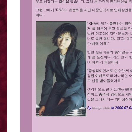
우로 남겠다는 결심을 했습니다. 그래 서 파격적 연기변신을 위
그런 그에게 ‘RNA’의 초능력을 지닌 다중인격자로 연쇄살인을
이다.
“RNA에 제가 출연하는 장
저 를 염두에 두고 작품을 
범한 여고생이지만 분노가 
녀로 돌변 합니다. ‘링’과 
한 배역 이죠.”
반면 젊은이들의 홍역같은 사
게 큰 도전이다. 키스 연기
여 야 하기 때문이다.
“중성적이면서도 순수한 제 
정한 여배우로 태어나려면 어
드 신을 받아들였어요.”
생각밖으로 큰 키(170㎝)만
적이고 충격적 영상으로 개막
것은 그래서 더욱 의미심장해
By
donga.com
at 2000.07.0